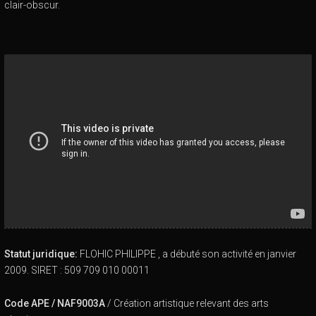
clair-obscur.
Me soutenir:
►
Me soutenir par un petit don
►
Ma vitrine sur Amazon
►
Mes livres sur le dessin au clair-obscur sur Amazon
Statut juridique:
FLOHIC PHILIPPE , a débuté son activité en janvier
2009. SIRET : 509 709 010 00011
Code APE / NAF9003A
/ Création artistique relevant des arts