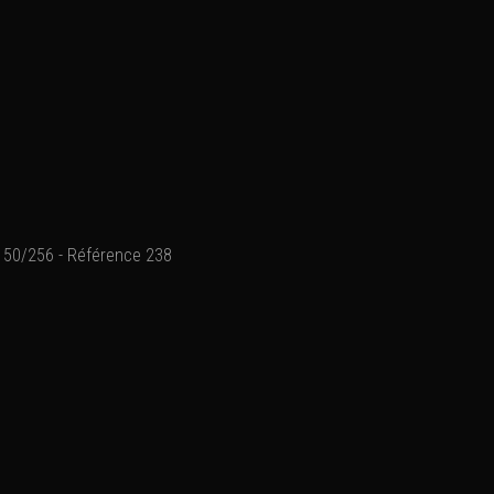
50/256 - Référence 238
Référence 238
► Reproduction en form
► Impression sur papier
► Marge blanche, pour fa
► Prix unitaire de 25 € ou
► Traitement / expédition
le laboratoire photo, po