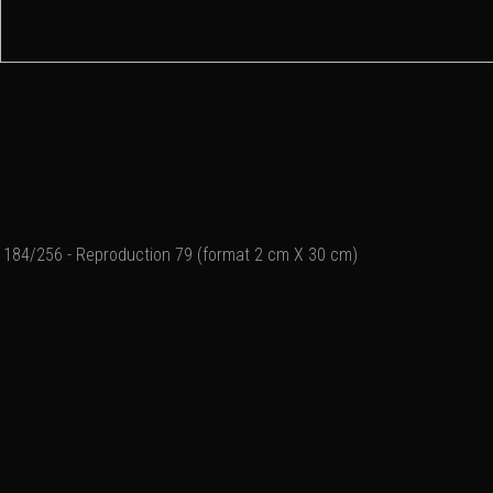
184/256 - Reproduction 79 (format 2 cm X 30 cm)
► Reproduction sur for
► Impression sur papier
► Marge blanche, pour fa
► Prix unitaire de 10 € ,f
► Traitement / expédition
le laboratoire photo, po
► Paiement uniquement 